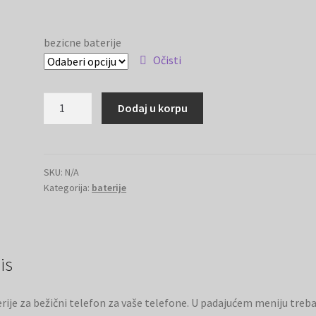
bezicne baterije
Očisti
Baterije
Dodaj u korpu
za
bežični
telefon
količina
SKU:
N/A
Kategorija:
baterije
is
rije za bežični telefon za vaše telefone. U padajućem meniju treba