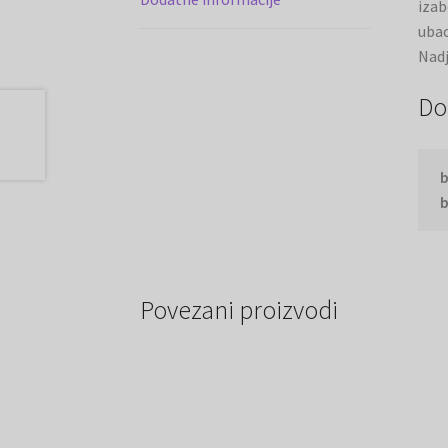
izab
ubac
Nadj
Do
b
b
Povezani proizvodi