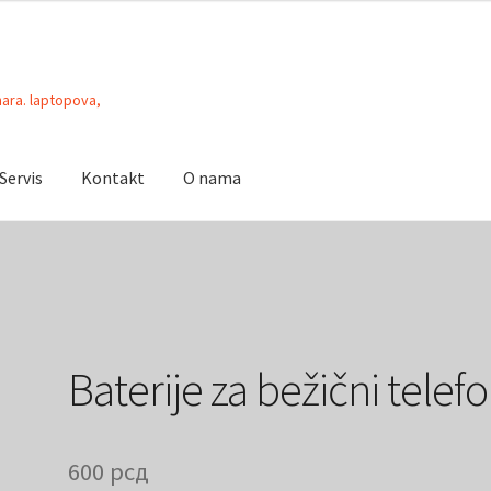
unara. laptopova,
Servis
Kontakt
O nama
tar
Moj Nalog
O nama
Placanje
Servis
Baterije za bežični telef
600
рсд