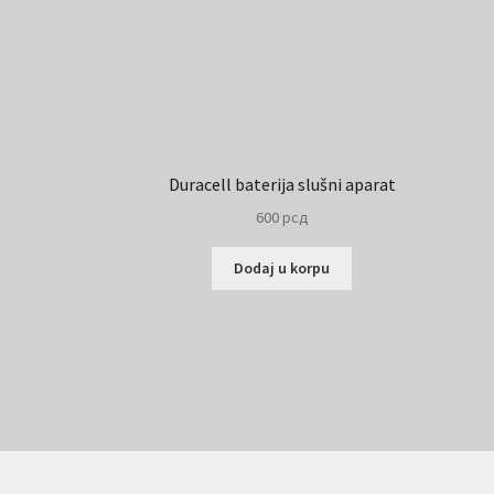
Duracell baterija slušni aparat
600
рсд
Dodaj u korpu