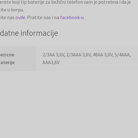
erete koji tip baterije za bežični telefon vam je potrebna i da je
ite u korpu.
ite nas
ovde.
Pratite nas i na
facebook-u
datne informacije
ezicne
2/3AA 3,6V, 2/3AAA 3,6V, 48AA 3,6V, 5/4AAA,
aterije
AAA3,6V