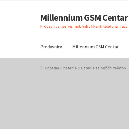
Millennium GSM Centar
Skip
Skip
to
to
Prodavnica i servis mobilnih , fiksnih telefona i rač
navigation
content
Prodavnica
Millennium GSM Centar
Početna
Kontakt
Korpa
Millennium GSM Cen
Početna
baterije
Baterije za bežični telefon