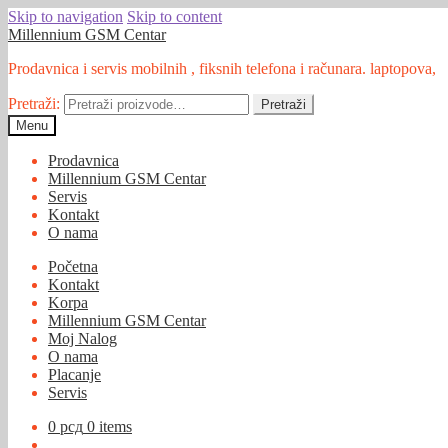
Skip to navigation
Skip to content
Millennium GSM Centar
Prodavnica i servis mobilnih , fiksnih telefona i računara. laptopova,
Pretraži:
Pretraži
Menu
Prodavnica
Millennium GSM Centar
Servis
Kontakt
O nama
Početna
Kontakt
Korpa
Millennium GSM Centar
Moj Nalog
O nama
Placanje
Servis
0
рсд
0 items