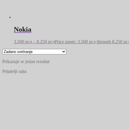
Nokia
3.500
рсд
–
8.250
рсд
Price range: 3.500 рсд through 8.250 рс
Prikazuje se jedan rezultat
Prijatelji sajta